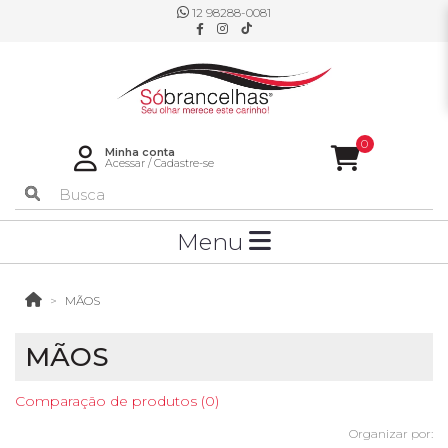
12 98288-0081
0
Minha conta
Acessar
/
Cadastre-se
Menu
MÃOS
MÃOS
Comparação de produtos (0)
Organizar por: