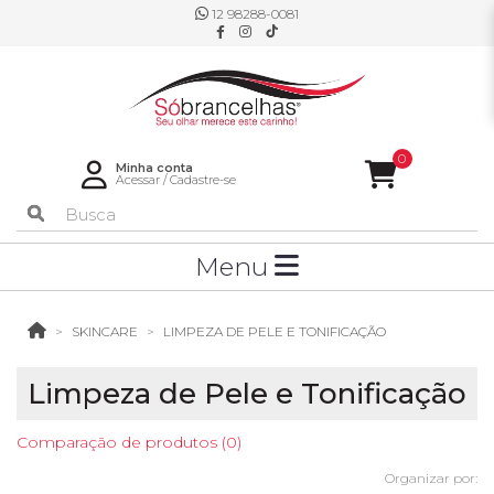
12 98288-0081
0
Minha conta
Acessar
/
Cadastre-se
Menu
SKINCARE
LIMPEZA DE PELE E TONIFICAÇÃO
Limpeza de Pele e Tonificação
Comparação de produtos (0)
Organizar por: