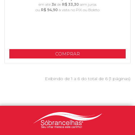
em até
3x
de
R$ 33,30
sem juros
ou
R$ 94,90
à vista no PIX ou Boleto
COMPRAR
Exibindo de 1 a 6 do total de 6 (1 páginas)