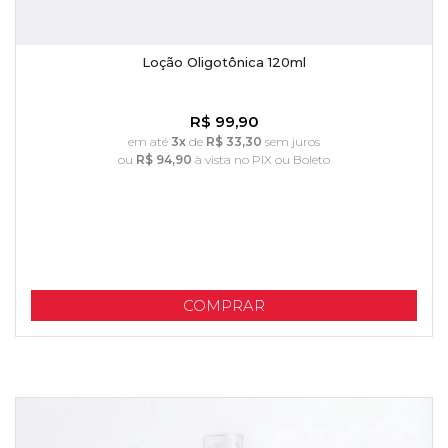
Loção Oligotônica 120ml
R$ 99,90
em até
3x
de
R$ 33,30
sem juros
ou
R$ 94,90
à vista no PIX ou Boleto
COMPRAR