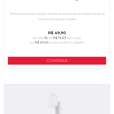
Promove renovação celular, remove as impurezas completamente, ao
mesmo tempo que hidrata.
R$ 49,90
em até
3x
de
R$ 16,63
sem juros
ou
R$ 47,40
à vista no PIX ou Boleto
COMPRAR