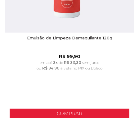
Emulsão de Limpeza Demaquilante 120g
R$ 99,90
em até
3x
de
R$ 33,30
sem juros
ou
R$ 94,90
à vista no PIX ou Boleto
COMPRAR