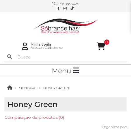
12 98288-0081
0
Minha conta
Acessar
/
Cadastre-se
Menu
SKINCARE
HONEY GREEN
Honey Green
Comparação de produtos (0)
Organizar por: