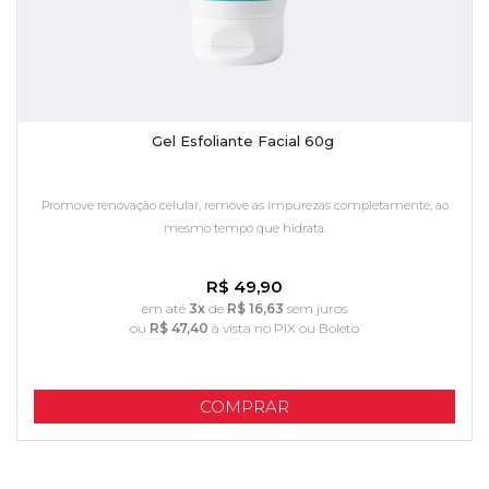
Gel Esfoliante Facial 60g
Promove renovação celular, remove as impurezas completamente, ao
mesmo tempo que hidrata.
R$ 49,90
em até
3x
de
R$ 16,63
sem juros
ou
R$ 47,40
à vista no PIX ou Boleto
COMPRAR