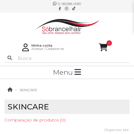
12 98288-0081
0
Minha conta
Acessar
/
Cadastre-se
Menu
SKINCARE
SKINCARE
Comparação de produtos (0)
Organizar por: