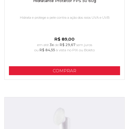
Hidratante Protetor FPS 50 60g
Hidrata e protege a pele contra a ação dos raios UVA e UVB
R$ 89,00
em até
3x
de
R$ 29,67
sem juros
ou
R$ 84,55
à vista no PIX ou Boleto
COMPRAR