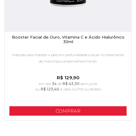
Booster Facial de Ouro, Vitamina C e Ácido Hialurônico
30ml
Indicado para hidratar a pele em profundidade e atuar no tratamento
de manchas e antienvelhecimento.
R$ 129,90
em até
3x
de
R$ 43,30
sem juros
ou
R$ 123,40
à vista no PIX ou Boleto
COMPRAR