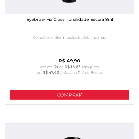
Eyebrow Fix Gloss Tonalidade Escura 8ml
Correção e uniformização das Sobrancelhas.
R$ 49,90
em até
3x
de
R$ 16,63
sem juros
ou
R$ 47,40
à vista no PIX ou Boleto
COMPRAR