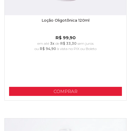
Loção Oligotônica 120ml
R$ 99,90
em até
3x
de
R$ 33,30
sem juros
ou
R$ 94,90
à vista no PIX ou Boleto
COMPRAR