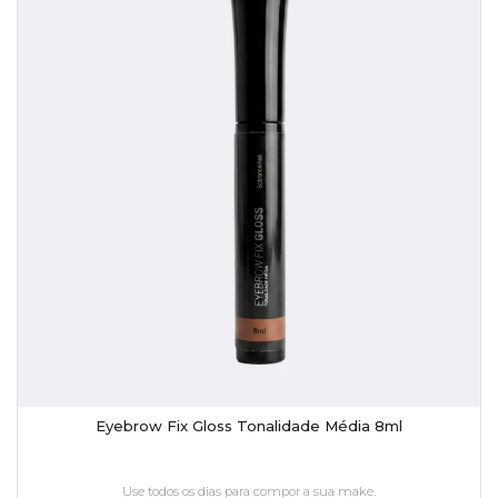
Eyebrow Fix Gloss Tonalidade Média 8ml
Use todos os dias para compor a sua make.