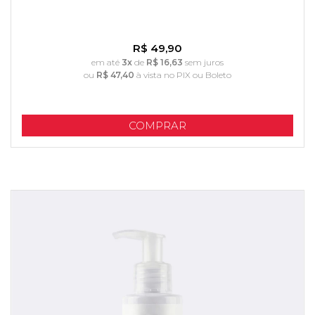
R$ 49,90
em até
3x
de
R$ 16,63
sem juros
ou
R$ 47,40
à vista no PIX ou Boleto
COMPRAR