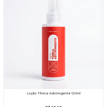
Loção Tônica Adstringente 120ml