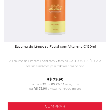
Espuma de Limpeza Facial com Vitamina C 150ml
A Espuma de Limpeza Facial com Vitamina C é HIPOALERGÊNICA, e
por isso é indicada para todos os tipos de pele.
R$ 79,90
em até
3x
de
R$ 26,63
sem juros
ou
R$ 75,90
à vista no PIX ou Boleto
COMPRAR