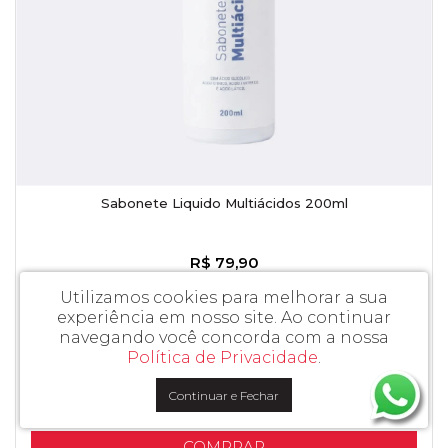
Sabonete Liquido Multiácidos 200ml
R$ 79,90
em até
3x
de
R$ 26,63
sem juros
Utilizamos cookies para melhorar a sua
ou
R$ 75,90
à vista no PIX ou Boleto
experiência em nosso site.
Ao continuar
navegando você concorda com a nossa
Política de Privacidade
.
Continuar e Fechar
COMPRAR