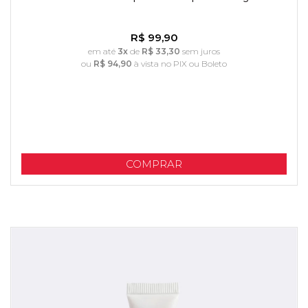
R$ 99,90
em até
3x
de
R$ 33,30
sem juros
ou
R$ 94,90
à vista no PIX ou Boleto
COMPRAR