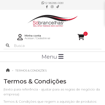
12 98288-0081
0
Minha conta
Acessar
/
Cadastre-se
Menu
TERMOS & CONDIÇÕES
Termos & Condições
(texto para referência - ajustar para as regras de negócio da
empresa)
Temos & Condições que regem a aquisição de produtos: