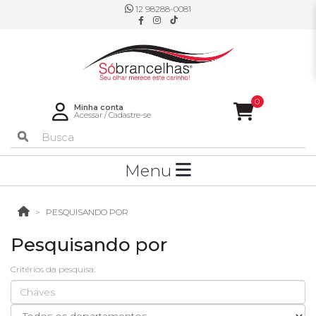
12 98288-0081
0
Minha conta
Acessar
/
Cadastre-se
Menu
PESQUISANDO POR
Pesquisando por
Critérios da pesquisa: