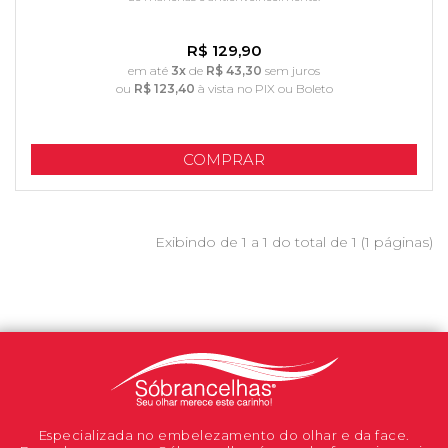
R$ 129,90
em até
3x
de
R$ 43,30
sem juros
ou
R$ 123,40
à vista no PIX ou Boleto
COMPRAR
Exibindo de 1 a 1 do total de 1 (1 páginas)
Especializada no embelezamento do olhar e da face.