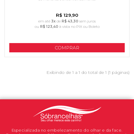
R$ 129,90
em até
3x
de
R$ 43,30
sem juros
ou
R$ 123,40
à vista no PIX ou Boleto
COMPRAR
Exibindo de 1 a 1 do total de 1 (1 páginas)
Especializada no embelezamento do olhar e da face.