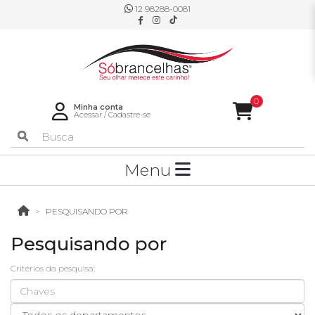
12 98288-0081
0
Minha conta
Acessar
/
Cadastre-se
Menu
PESQUISANDO POR
Pesquisando por
Critérios da pesquisa: