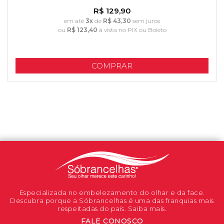
R$ 129,90
em até
3x
de
R$ 43,30
sem juros
ou
R$ 123,40
à vista no PIX ou Boleto
COMPRAR
Especializada no embelezamento do olhar e da face.
Descubra porque a Sóbrancelhas é uma das franquias mais
respeitadas do país. Saiba mais.
FALE CONOSCO