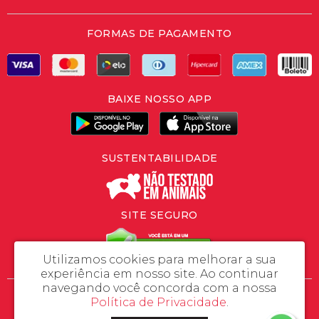
FORMAS DE PAGAMENTO
BAIXE NOSSO APP
SUSTENTABILIDADE
SITE SEGURO
Utilizamos cookies para melhorar a sua
experiência em nosso site.
Ao continuar
navegando você concorda com a nossa
SLV Importação e Exportação - CNPJ: 46.558.446/0001-37
Política de Privacidade
.
Rua da Prosperidade, 480 - Porto Grande - Araquari / SC - CEP: 89245-000