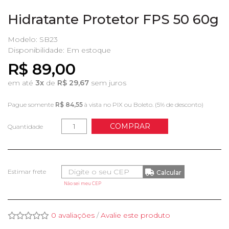
Hidratante Protetor FPS 50 60g
Modelo: SB23
Disponibilidade:
Em estoque
R$ 89,00
em até
3x
de
R$ 29,67
sem juros
Pague somente
R$ 84,55
à vista no PIX ou Boleto. (5% de desconto)
COMPRAR
Quantidade
Não sei meu CEP
0 avaliações
/
Avalie este produto