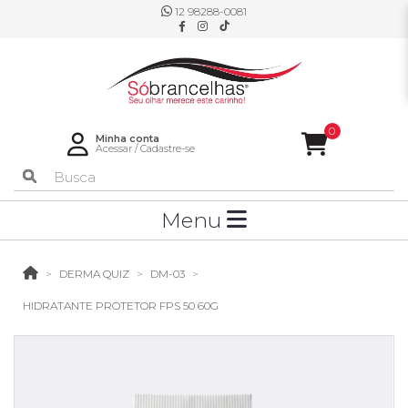
12 98288-0081
0
Minha conta
Acessar
/
Cadastre-se
Menu
DERMA QUIZ
DM-03
HIDRATANTE PROTETOR FPS 50 60G