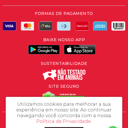
FORMAS DE PAGAMENTO
BAIXE NOSSO APP
SUSTENTABILIDADE
SITE SEGURO
Utilizamos cookies para melhorar a sua
experiência em nosso site.
Ao continuar
navegando você concorda com a nossa
SLV Importação e Exportação - CNPJ: 46.558.446/0001-37
Política de Privacidade
.
Rua da Prosperidade, 480 - Porto Grande - Araquari / SC - CEP: 89245-000