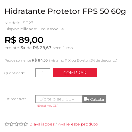
Hidratante Protetor FPS 50 60g
Modelo: SB23
Disponibilidade:
Em estoque
R$ 89,00
em até
3x
de
R$ 29,67
sem juros
Pague somente
R$ 84,55
à vista no PIX ou Boleto. (5% de desconto)
COMPRAR
Quantidade
Não sei meu CEP
0 avaliações
/
Avalie este produto