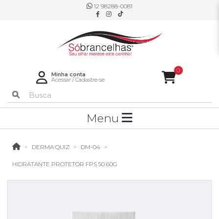
12 98288-0081
0
Minha conta
Acessar
/
Cadastre-se
Menu
DERMA QUIZ
DM-04
HIDRATANTE PROTETOR FPS 50 60G