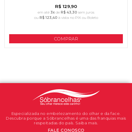
R$ 129,90
em até
3x
de
R$ 43,30
sem juros
ou
R$ 123,40
à vista no PIX ou Boleto
COMPRAR
Especializada no embelezamento do olhar e da face.
Descubra porque a Sóbrancelhas é uma das franquias mais
respeitadas do país. Saiba mais.
FALE CONOSCO