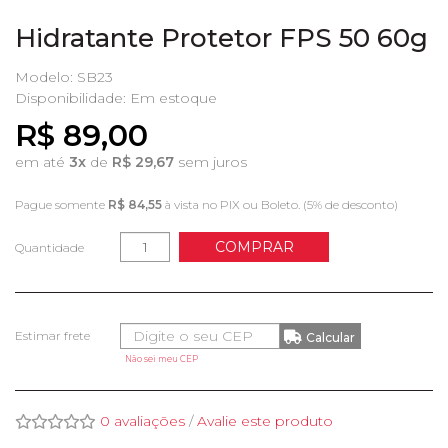
Hidratante Protetor FPS 50 60g
Modelo: SB23
Disponibilidade:
Em estoque
R$ 89,00
em até
3x
de
R$ 29,67
sem juros
Pague somente
R$ 84,55
à vista no PIX ou Boleto. (5% de desconto)
COMPRAR
Quantidade
Não sei meu CEP
0 avaliações
/
Avalie este produto