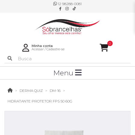
12 98288-0081
0
Minha conta
Acessar
/
Cadastre-se
Menu
DERMA QUIZ
DM-16
HIDRATANTE PROTETOR FPS 50 60G