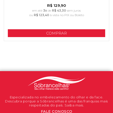
R$ 129,90
em até
3x
de
R$ 43,30
sem juros
ou
R$ 123,40
à vista no PIX ou Boleto
COMPRAR
Especializada no embelezamento do olhar e da face.
Descubra porque a Sóbrancelhas é uma das franquias mais
respeitadas do país. Saiba mais.
FALE CONOSCO