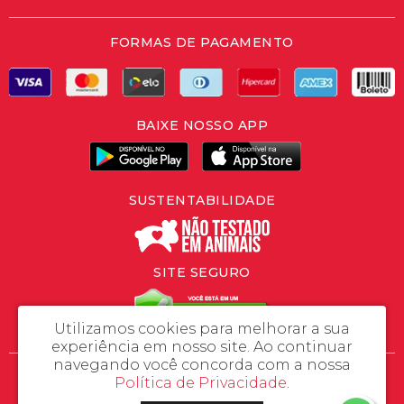
FORMAS DE PAGAMENTO
BAIXE NOSSO APP
SUSTENTABILIDADE
SITE SEGURO
Utilizamos cookies para melhorar a sua
experiência em nosso site.
Ao continuar
navegando você concorda com a nossa
SLV Importação e Exportação - CNPJ: 46.558.446/0001-37
Política de Privacidade
.
Rua da Prosperidade, 480 - Porto Grande - Araquari / SC - CEP: 89245-000