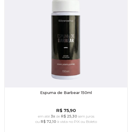
Espuma de Barbear 150ml
R$ 75,90
em até
3x
de
R$ 25,30
sem juros
ou
R$ 72,10
à vista no PIX ou Boleto