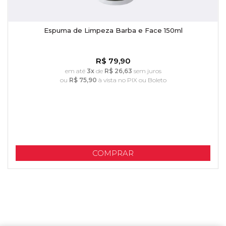
Espuma de Limpeza Barba e Face 150ml
R$ 79,90
em até
3x
de
R$ 26,63
sem juros
ou
R$ 75,90
à vista no PIX ou Boleto
COMPRAR