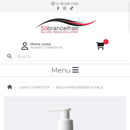
12 98288-0081
0
Minha conta
Acessar
/
Cadastre-se
Menu
LINHA COMPLETA
BALM PARA BARBA E FACE