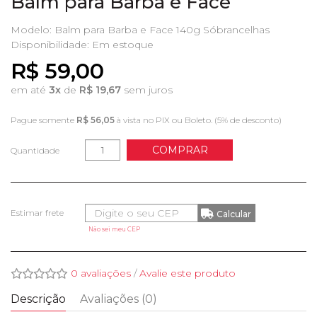
Balm para Barba e Face
Modelo: Balm para Barba e Face 140g Sóbrancelhas
Disponibilidade:
Em estoque
R$ 59,00
em até
3x
de
R$ 19,67
sem juros
Pague somente
R$ 56,05
à vista no PIX ou Boleto. (5% de desconto)
COMPRAR
Quantidade
Não sei meu CEP
0 avaliações
/
Avalie este produto
Descrição
Avaliações (0)