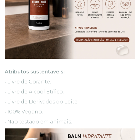
Atributos sustentáveis:
Livre de Corante.
•
Livre de Álcool Etílico.
•
Livre de Derivados do Leite.
•
100% Vegano.
•
Não testado em animais.
•