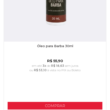
Óleo para Barba 30ml
R$ 55,90
em até
3x
de
R$ 18,63
sem juros
ou
R$ 53,10
à vista no PIX ou Boleto
COMPRAR