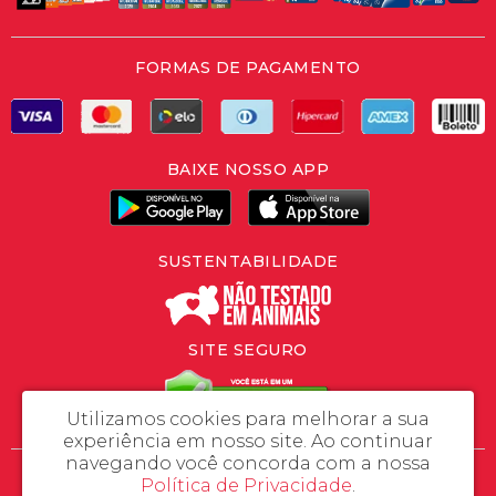
FORMAS DE PAGAMENTO
BAIXE NOSSO APP
SUSTENTABILIDADE
SITE SEGURO
Utilizamos cookies para melhorar a sua
experiência em nosso site.
Ao continuar
navegando você concorda com a nossa
SLV Importação e Exportação - CNPJ: 46.558.446/0001-37
Política de Privacidade
.