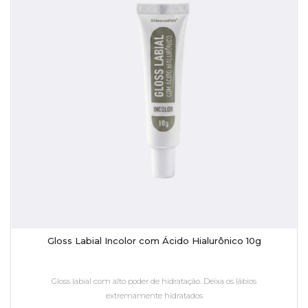
Gloss Labial Incolor com Ácido Hialurônico 10g
Gloss labial com alto poder de hidratação. Deixa os lábios
extremamente hidratados