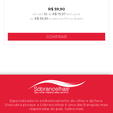
R$ 59,90
em até
3x
de
R$ 19,97
sem juros
ou
R$ 56,90
à vista no PIX ou Boleto
COMPRAR
Especializada no embelezamento do olhar e da face.
Descubra porque a Sóbrancelhas é uma das franquias mais
respeitadas do país. Saiba mais.