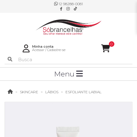
12 98288-0081
0
Minha conta
Acessar
/
Cadastre-se
Menu
SKINCARE
LÁBIOS
ESFOLIANTE LABIAL