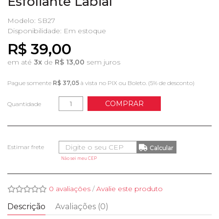
Esfoliante Labial
Modelo: SB27
Disponibilidade:
Em estoque
R$ 39,00
em até
3x
de
R$ 13,00
sem juros
Pague somente
R$ 37,05
à vista no PIX ou Boleto. (5% de desconto)
COMPRAR
Quantidade
Não sei meu CEP
0 avaliações
/
Avalie este produto
Descrição
Avaliações (0)