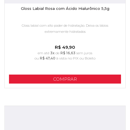
Gloss Labial Rosa com Ácido Hialurônico 5,5g
Gloss labial com alto poder de hidratação. Deixa os lábios
extremamente hidratados
R$ 49,90
em até
3x
de
R$ 16,63
sem juros
ou
R$ 47,40
à vista no PIX ou Boleto
COMPRAR