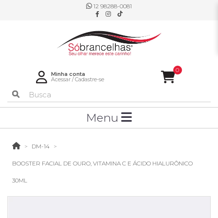
12 98288-0081
0
Minha conta
Acessar
/
Cadastre-se
Menu
DM-14
BOOSTER FACIAL DE OURO, VITAMINA C E ÁCIDO HIALURÔNICO
30ML