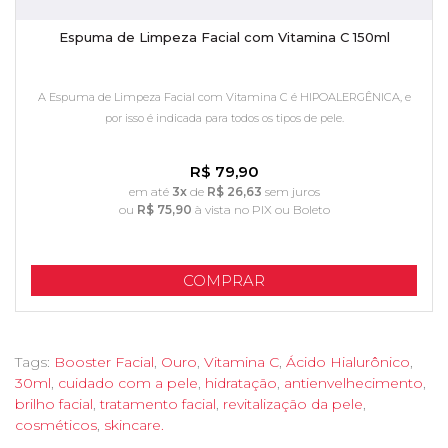
Espuma de Limpeza Facial com Vitamina C 150ml
A Espuma de Limpeza Facial com Vitamina C é HIPOALERGÊNICA, e
por isso é indicada para todos os tipos de pele.
R$ 79,90
em até
3x
de
R$ 26,63
sem juros
ou
R$ 75,90
à vista no PIX ou Boleto
COMPRAR
Tags:
Booster Facial
,
Ouro
,
Vitamina C
,
Ácido Hialurônico
,
30ml
,
cuidado com a pele
,
hidratação
,
antienvelhecimento
,
brilho facial
,
tratamento facial
,
revitalização da pele
,
cosméticos
,
skincare.