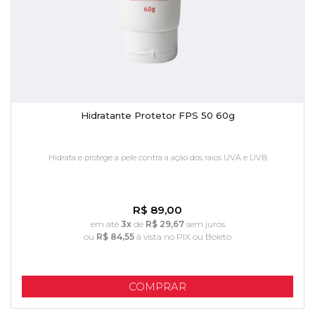
Hidratante Protetor FPS 50 60g
Hidrata e protege a pele contra a ação dos raios UVA e UVB
R$ 89,00
em até
3x
de
R$ 29,67
sem juros
ou
R$ 84,55
à vista no PIX ou Boleto
COMPRAR