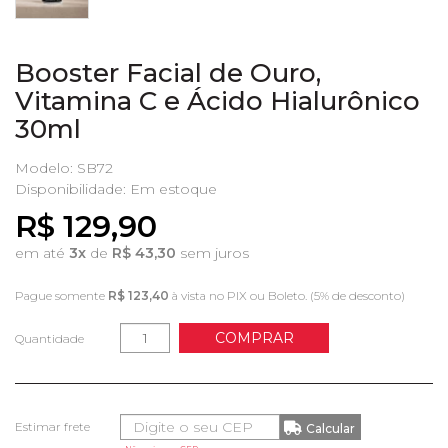
Booster Facial de Ouro,
Vitamina C e Ácido Hialurônico
30ml
Modelo: SB72
Disponibilidade:
Em estoque
R$ 129,90
em até
3x
de
R$ 43,30
sem juros
Pague somente
R$ 123,40
à vista no PIX ou Boleto. (5% de desconto)
COMPRAR
Quantidade