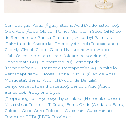
Composição: Aqua (Água), Stearic Acid (Ácido Esteárico),
Oleic Acid (Ácido Oleico), Punica Granatum Seed Oil (Óleo
de Semente de Punica Granatum), Ascorbyl Palmitate
(Palmitato de Ascorbila), Phenoxyethanol (Fenoxietanol),
Caprylyl Glycol (Caprilil Glicol), Hyaluronic Acid (Ácido
Hialurônico), Sorbitan Oleate (Oleato de sorbitano),
Polysorbate 80 (Polissorbato 80), Tetrapeptide-21
(Tetrapeptídeo 21), Palmitoyl Pentapeptide-4 (Palmitoílo
Pentapeptídeo-4 ), Rosa Canina Fruit Oil (Óleo de Rosa
Mosqueta), Benzyl Alcohol (Álcool de Benzila),
Dehydroacetic (Desidroacético), Benzoic Acid (Ácido
Benzóico), Propylene Glycol
(Propilenoglicol),Hydroxyethylcellulose (Hidroetilcelulose),
Mica (Mica), Titanium (Titâneo), Ferric Oxide (Óxido de Ferro),
Coloidal Gold (Ouro Coloidal), Curcumin (Curcumina) e
Disodium EDTA (EDTA Dissódico).