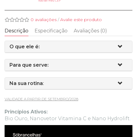
Não sei meu CEP
0 avaliações
/
Avalie este produto
Descrição
Especificação
Avaliações (0)
O que ele é:
Para que serve:
Na sua rotina
:
VALIDADE A PARTIR DE SETEMBRO/2028
Princípios Ativos:
Bio Ouro, Nanovetor Vitamina C e Nano Hydrolift.